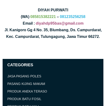
DIYAH PURWATI
(WA)
085815382221
–
081235256258
Email :
diyahdp95bas@gmail.com
Jl. Kanigoro Gg 4 No. 35, Blumbang, Ds. Campurdarat,
Kec. Campurdarat, Tulungagung, Jawa Timur 66272.
CATEGORIES
JASA PASANG POLES
PASANG KIJING MAKAM
PRODUK ANEKA TERASO
PRODUK BATU FOSIL