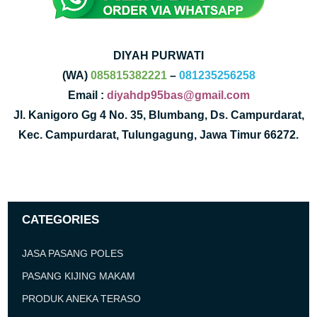
DIYAH PURWATI
(WA)
085815382221
–
081235256258
Email :
diyahdp95bas@gmail.com
Jl. Kanigoro Gg 4 No. 35, Blumbang, Ds. Campurdarat,
Kec. Campurdarat, Tulungagung, Jawa Timur 66272.
CATEGORIES
JASA PASANG POLES
PASANG KIJING MAKAM
PRODUK ANEKA TERASO