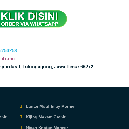
5256258
il.com
mpurdarat, Tulungagung, Jawa Timur 66272.
Lantai Motif Inlay Marmer
anit
Kijing Makam Granit
Nisan Kristen Marmer