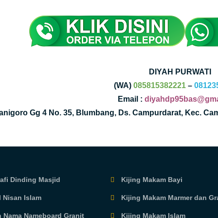
DIYAH PURWATI
(WA)
085815382221
–
08123
Email :
diyahdp95bas@gma
Kanigoro Gg 4 No. 35, Blumbang, Ds. Campurdarat, Kec. Ca
afi Dinding Masjid
Kijing Makam Bayi
 Nisan Islam
Kijing Makam Marmer dan Gr
 Nama Nameboard Granit
Kijing Makam Islam