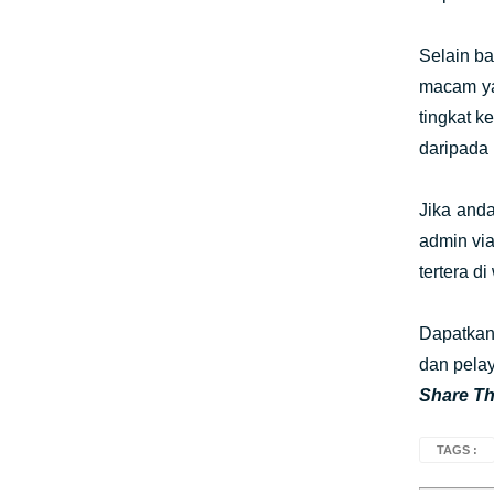
Selain b
macam yai
tingkat k
daripada
Jika and
admin via
tertera d
Dapatkan
dan pela
Share Thi
TAGS :