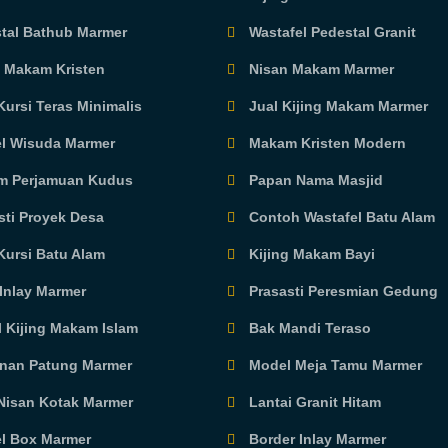
tal Bathub Marmer
Wastafel Pedestal Granit
g Makam Kristen
Nisan Makam Marmer
ursi Teras Minimalis
Jual Kijing Makam Marmer
l Wisuda Marmer
Makam Kristen Modern
 Perjamuan Kudus
Papan Nama Masjid
sti Proyek Desa
Contoh Wastafel Batu Alam
Kursi Batu Alam
Kijing Makam Bayi
Inlay Marmer
Prasasti Peresmian Gedung
 Kijing Makam Islam
Bak Mandi Teraso
inan Patung Marmer
Model Meja Tamu Marmer
Nisan Kotak Marmer
Lantai Granit Hitam
l Box Marmer
Border Inlay Marmer