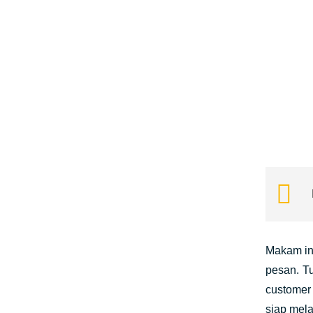
Makam in
pesan. T
customer
siap mel