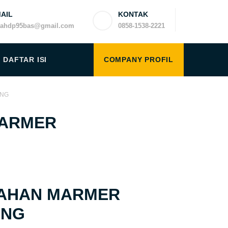
AIL
KONTAK
yahdp95bas@gmail.com
0858-1538-2221
DAFTAR ISI
COMPANY PROFIL
UNG
MARMER
BAHAN MARMER
UNG