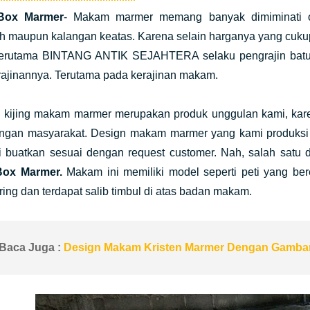
Box Marmer
- Makam marmer memang banyak dimiminati or
 maupun kalangan keatas. Karena selain harganya yang cukup 
 Terutama BINTANG ANTIK SEJAHTERA selaku pengrajin batu a
rajinannya. Terutama pada kerajinan makam.
n kijing makam marmer merupakan produk unggulan kami, kar
angan masyarakat. Design makam marmer yang kami produksi 
 buatkan sesuai dengan request customer. Nah, salah satu
ox Marmer.
Makam ini memiliki model seperti peti yang b
iring dan terdapat salib timbul di atas badan makam.
Baca Juga :
Design Makam Kristen Marmer Dengan Gamba