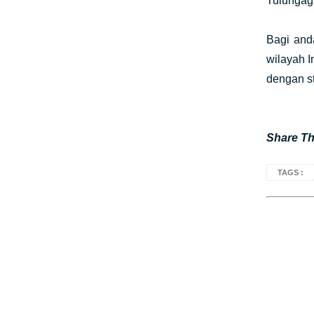
Tulungag
Bagi and
wilayah 
dengan st
Share Thi
TAGS :