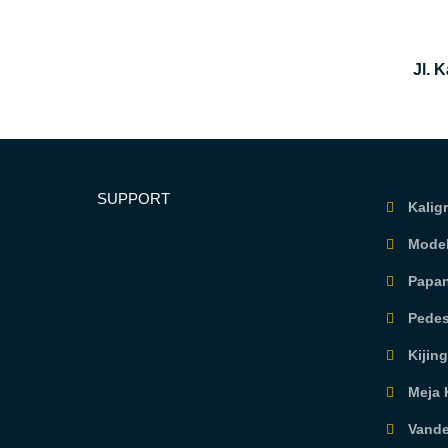
Jl. 
SUPPORT
Kaligr
Model
Papan
Pedes
Kijin
Meja K
Vande