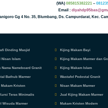
(WA)
085815382221
–
08123
Email :
diyahdp95bas@gma
Kanigoro Gg 4 No. 35, Blumbang, Ds. Campurdarat, Kec. Ca
afi Dinding Masjid
Kijing Makam Bayi
 Nisan Islam
Kijing Makam Marmer dan Gr
 Nama Nameboard Granit
Kijing Makam Islam
tal Bathub Marmer
Wastafel Pedestal Granit
g Makam Kristen
Nisan Makam Marmer
ursi Teras Minimalis
Jual Kijing Makam Marmer
l Wisuda Marmer
Makam Kristen Modern