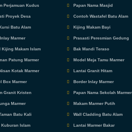
 Perjamuan Kudus
Papan Nama Masjid
sti Proyek Desa
Contoh Wastafel Batu Alam
Kursi Batu Alam
Kijing Makam Bayi
Inlay Marmer
Prasasti Peresmian Gedung
 Kijing Makam Islam
Bak Mandi Teraso
inan Patung Marmer
Model Meja Tamu Marmer
Nisan Kotak Marmer
Lantai Granit Hitam
l Box Marmer
Border Inlay Marmer
 Granit Kristen
Papan Nama Sekolah Marmer
unga Marmer
Makam Marmer Putih
Taman Batu Kali
Wall Cladding Batu Alam
g Kuburan Islam
Lantai Marmer Bakar