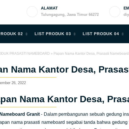
ALAMAT
EM
Tulungagung, Jawa Timur 66272
di
PRODUK 02
LIST PRODUK 03
LIST PRODUK 04
ODUK PRASASTI NAMEBOARD
»
Papan Nama Kantor Desa, Prasasti Nameboard 
n Nama Kantor Desa, Prasas
tember 26, 2022
pan Nama Kantor Desa, Prasa
 Nameboard Granit
- Dalam pembangunan sebuah gedung instan
apan nama prasasti nameboard segabai tanda bahwa gedung 