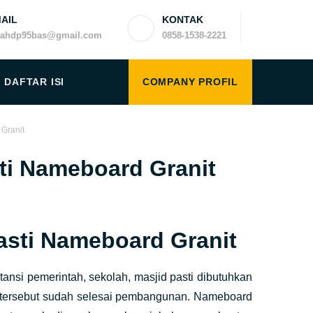
AIL
KONTAK
yahdp95bas@gmail.com
0858-1538-2221
DAFTAR ISI
COMPANY PROFIL
Granit
ti Nameboard Granit
sti Nameboard Granit
si pemerintah, sekolah, masjid pasti dibutuhkan
tersebut sudah selesai pembangunan. Nameboard