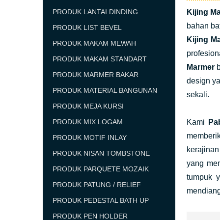
PRODUK LANTAI DINDING
Kijing 
bahan bat
PRODUK LIST BEVEL
Kijing 
PRODUK MAKAM MEWAH
profesio
PRODUK MAKAM STANDART
Marmer
PRODUK MARMER BAKAR
design y
PRODUK MATERIAL BANGUNAN
sekali.
PRODUK MEJA KURSI
PRODUK MIX LOGAM
Kami
Pa
memberik
PRODUK MOTIF INLAY
kerajina
PRODUK NISAN TOMBSTONE
yang mem
PRODUK PARQUETE MOZAIK
tumpuk y
PRODUK PATUNG / RELIEF
mendiang
PRODUK PEDESTAL BATH UP
PRODUK PEN HOLDER