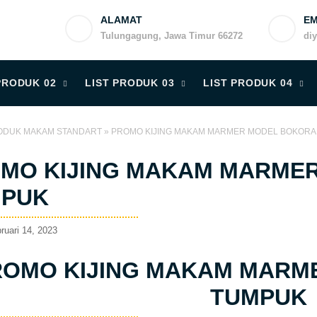
ALAMAT
EM
Tulungagung, Jawa Timur 66272
di
PRODUK 02
LIST PRODUK 03
LIST PRODUK 04
ODUK MAKAM STANDART
»
PROMO KIJING MAKAM MARMER MODEL BOKOR
MO KIJING MAKAM MARME
PUK
ruari 14, 2023
ROMO KIJING MAKAM MARM
TUMPUK