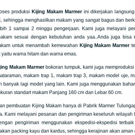
oses produksi
Kijing Makam Marmer
ini dikerjakan langsun
ni, sehingga menghasilkan makam yang sangat bagus dan ber
ebih 1 sampai 2 minggu pengerjaan. Kami juga melayani p
akam sesuai dengan kebutuhan anda yaa..Anda juga bisa req
akam untuk menambah kemewahan
Kijing Makam Marmer
te
 yaitu warna hitam dan warna emas.
jing Makam Marmer
bokoran tumpuk, kami juga memproduksi
taraman, makam trap 1, makam trap 3, makam model uje, m
h banyak lagi model yang lain. Kami juga menggunakan bahan 
kuran standart makam Panjang 160 cm dan Lebar 60 cm.
an pembuatan Kijing Makam hanya di Pabrik Marmer Tulungagu
ya. Kami melayani pesanan dan pengiriman keseluruh wilayah 
Dengan pengiriman menggunakan ekspedisi-ekspedisi terbaik
kan packing kayu dan kardus, sehingga kerajinan akan aman 