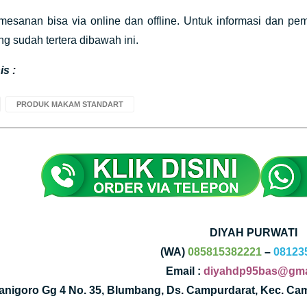
mesanan bisa via online dan offline. Untuk informasi dan 
g sudah tertera dibawah ini.
s :
PRODUK MAKAM STANDART
DIYAH PURWATI
(WA)
085815382221
–
08123
Email :
diyahdp95bas@gma
Kanigoro Gg 4 No. 35, Blumbang, Ds. Campurdarat, Kec. Ca