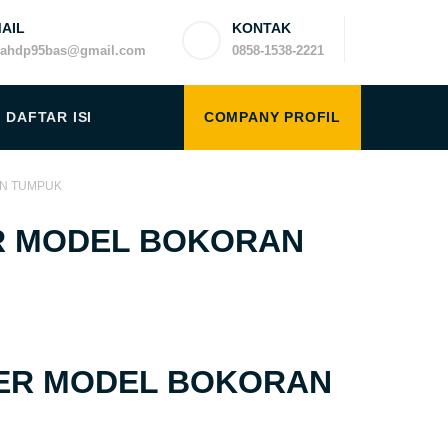
AIL
KONTAK
yahdp95bas@gmail.com
0858-1538-2221
DAFTAR ISI
COMPANY PROFIL
AN TUMPUK
R MODEL BOKORAN
ER MODEL BOKORAN