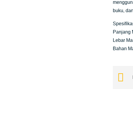
mengguna
buku, dan
Spesifikas
Panjang 
Lebar M
Bahan M