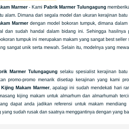
Makam Marmer
- Kami
Pabrik Marmer Tulungagung
memberikan
u alam. Dimana dari segala model dan ukuran kerajinan batu 
Makam Marmer
dengan model bokoran tumpuk, dimana dalam p
nal dan sudah handal dalam bidang ini. Sehingga hasilny
bokoran tumpuk ini merupakan makam yang sangat best seller se
ang sangat unik serta mewah. Selain itu, modelnya yang me
brik Marmer Tulungagung
selaku spesialist kerajinan bat
an promo-promo menarik disetiap kerajinan yang kami pr
n
Kijing Makam Marmer
, apalagi ini sudah mendekati hari 
asang kijing makam untuk almarhum dan almarhumah tercin
ang dapat anda jadikan referensi untuk makam mendiang 
 yang sudah rusak dan saatnya menggantinya dengan yang bar