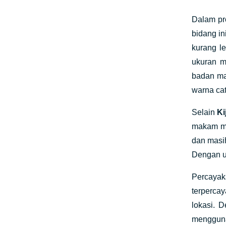
Dalam pr
bidang i
kurang l
ukuran m
badan m
warna cat
Selain
Ki
makam ma
dan masi
Dengan u
Percayak
terperca
lokasi. 
mengguna