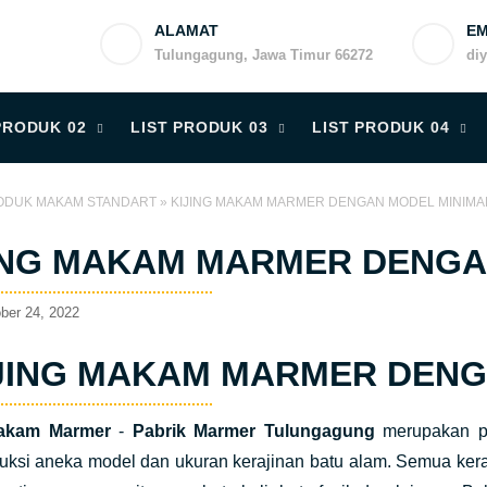
ALAMAT
EM
Tulungagung, Jawa Timur 66272
di
PRODUK 02
LIST PRODUK 03
LIST PRODUK 04
ODUK MAKAM STANDART
»
KIJING MAKAM MARMER DENGAN MODEL MINIMA
ING MAKAM MARMER DENGA
ber 24, 2022
JING MAKAM MARMER DENG
Makam Marmer
-
Pabrik Marmer Tulungagung
merupakan pe
ksi aneka model dan ukuran kerajinan batu alam. Semua keraj