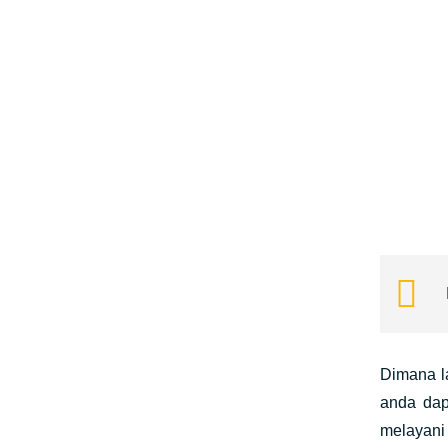
Dimana l
anda da
melayani