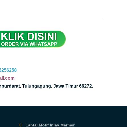
5256258
il.com
mpurdarat, Tulungagung, Jawa Timur 66272.
Lantai Motif Inlay Marmer