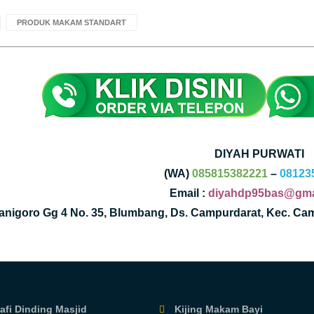
PRODUK MAKAM STANDART
DIYAH PURWATI
(WA)
085815382221
–
08123
Email :
diyahdp95bas@gma
Kanigoro Gg 4 No. 35, Blumbang, Ds. Campurdarat, Kec. Ca
afi Dinding Masjid
Kijing Makam Bayi