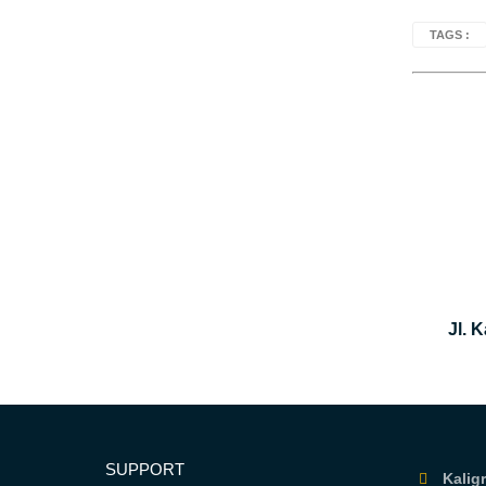
TAGS :
Jl. 
SUPPORT
Kaligr