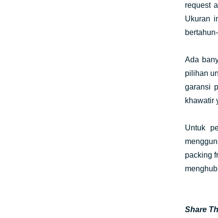
request 
Ukuran i
bertahun-
Ada bany
pilihan 
garansi 
khawatir 
Untuk p
mengguna
packing f
menghubu
Share Thi