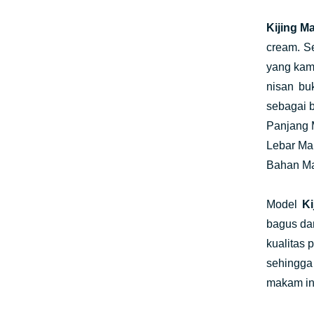
Kijing 
cream. S
yang kam
nisan b
sebagai b
Panjang
Lebar M
Bahan M
Model
K
bagus da
kualitas 
sehingg
makam in