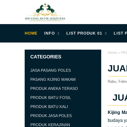
HOME
INFO
LIST PRODUK 01
LIST 
Home
»
PR
CATEGORIES
JUA
JASA PASANG POLES
PASANG KIJING MAKAM
Rabu, Febru
PRODUK ANEKA TERASO
JU
PRODUK BATU FOSIL
PRODUK BATU KALI
Kijing 
PRODUK JASA POLES
budaya y
PRODUK KERAJINAN