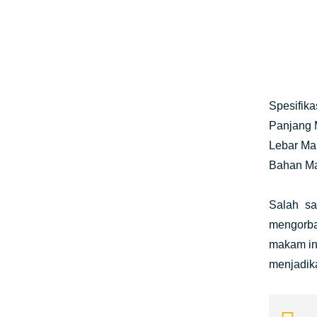
Spesifikas
Panjang 
Lebar Ma
Bahan Ma
Salah sa
mengorban
makam ini
menjadika