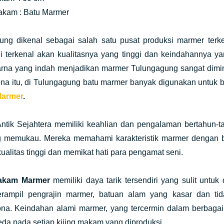
kam : Batu Marmer
ung dikenal sebagai salah satu pusat produksi marmer terk
ni terkenal akan kualitasnya yang tinggi dan keindahannya y
rna yang indah menjadikan marmer Tulungagung sangat diminat
na itu, di Tulungagung batu marmer banyak digunakan untuk b
armer
.
Antik Sejahtera memiliki keahlian dan pengalaman bertahun
g memukau. Mereka memahami karakteristik marmer dengan 
ualitas tinggi dan memikat hati para pengamat seni.
Makam Marmer
memiliki daya tarik tersendiri yang sulit unt
erampil pengrajin marmer, batuan alam yang kasar dan ti
a. Keindahan alami marmer, yang tercermin dalam berbagai
da pada setiap kijing makam yang diproduksi.