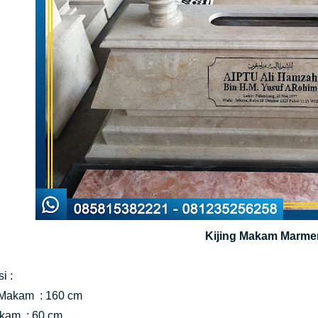
Kijing Makam Marme
i :
Makam : 160 cm
kam : 60 cm