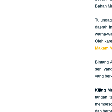
Bahan Ma
Tulungag
daerah i
warna-wa
Oleh kare
Makam M
Bintang 
seni yan
yang berk
Kijing 
tangan t
mempeson
dan berbe