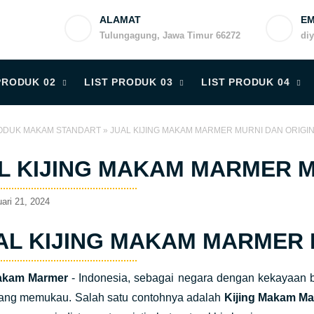
ALAMAT
EM
Tulungagung, Jawa Timur 66272
di
PRODUK 02
LIST PRODUK 03
LIST PRODUK 04
ODUK MAKAM STANDART
»
JUAL KIJING MAKAM MARMER MURNI DAN ORIGI
L KIJING MAKAM MARMER M
ari 21, 2024
AL KIJING MAKAM MARMER 
Makam Marmer
- Indonesia, sebagai negara dengan kekayaan b
ang memukau. Salah satu contohnya adalah
Kijing Makam M