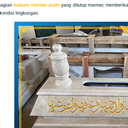
bagian
makam marmer putih
yang ditutup marmer, memberik
kondisi lingkungan.