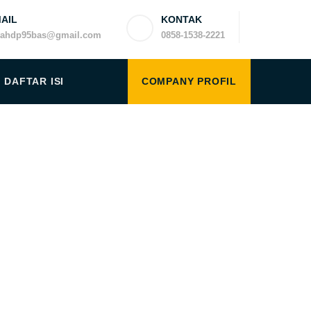
AIL
KONTAK
yahdp95bas@gmail.com
0858-1538-2221
DAFTAR ISI
COMPANY PROFIL