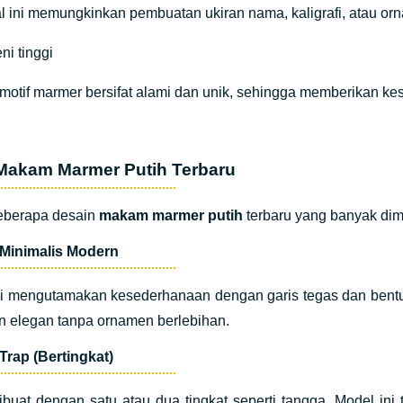
al ini memungkinkan pembuatan ukiran nama, kaligrafi, atau orn
eni tinggi
 motif marmer bersifat alami dan unik, sehingga memberikan ke
Makam Marmer Putih Terbaru
beberapa desain
makam marmer putih
terbaru yang banyak dimi
 Minimalis Modern
ni mengutamakan kesederhanaan dengan garis tegas dan bentu
n elegan tanpa ornamen berlebihan.
Trap (Bertingkat)
buat dengan satu atau dua tingkat seperti tangga. Model ini