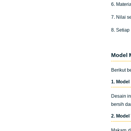
6. Materi
7. Nilai s
8. Setiap
Model 
Berikut 
1. Model
Desain i
bersih da
2. Model 
Makam di