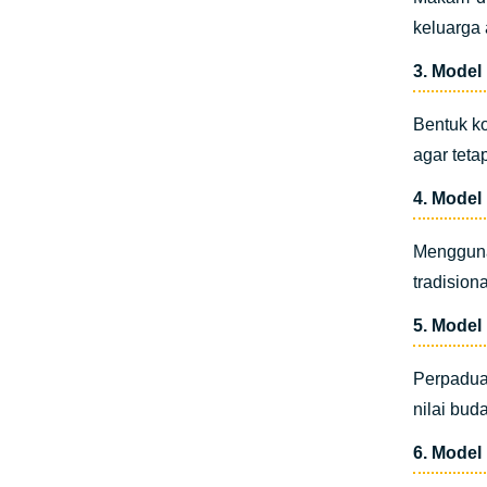
keluarga
3. Model
Bentuk ko
agar tetap
4. Model
Mengguna
tradision
5. Model
Perpadua
nilai bud
6. Model 