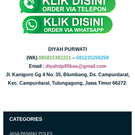
DIYAH PURWATI
(WA)
085815382221
–
081235256258
Email :
diyahdp95bas@gmail.com
Jl. Kanigoro Gg 4 No. 35, Blumbang, Ds. Campurdarat,
Kec. Campurdarat, Tulungagung, Jawa Timur 66272.
CATEGORIES
JASA PASANG POLES